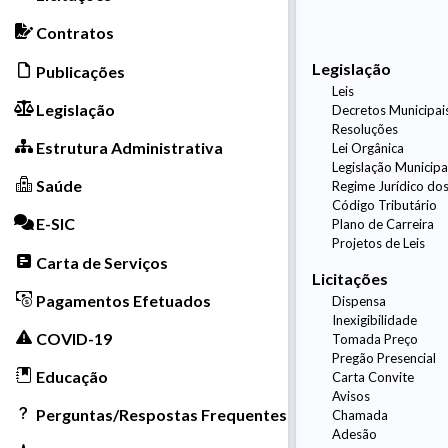
Contratos
Legislação
Publicações
Leis
Legislação
Decretos Municipai
Resoluções
Estrutura Administrativa
Lei Orgânica
Legislação Municipa
Saúde
Regime Jurídico dos
Código Tributário
E-SIC
Plano de Carreira
Projetos de Leis
Carta de Serviços
Licitações
Pagamentos Efetuados
Dispensa
Inexigibilidade
COVID-19
Tomada Preço
Pregão Presencial
Educação
Carta Convite
Avisos
Perguntas/Respostas Frequentes
Chamada
Adesão